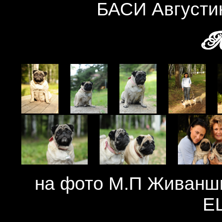
БАСИ Августи
Ле
на фото М.П Живан
E