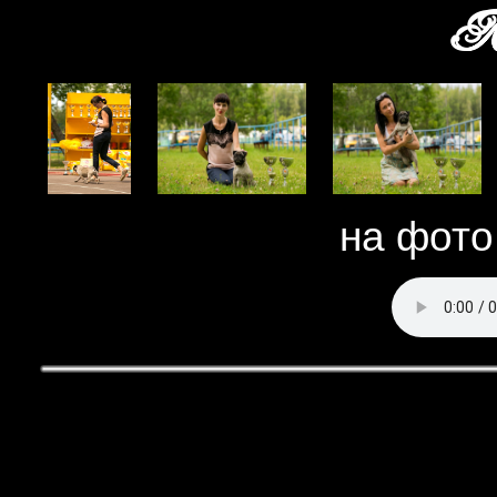
Ле
на фот